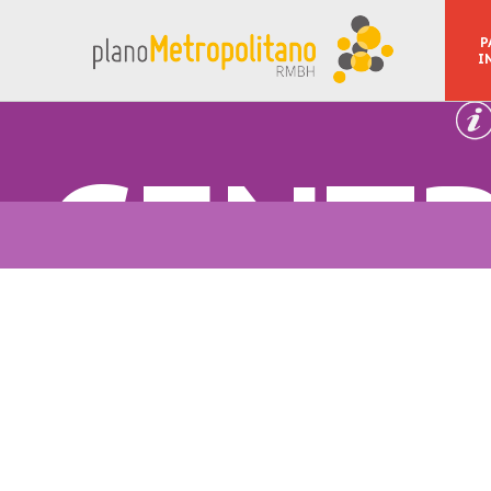
P
I
CENTR
CONT