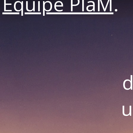
Equipe PlaM
.
d
u