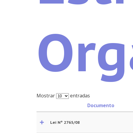
PLANEJA
Org
RMB
Mostrar
entradas
Documento
Lei Nº 2765/08