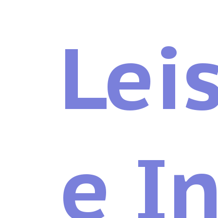
Lei
e I