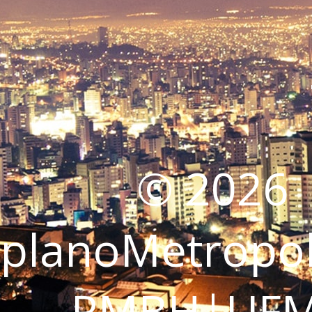
© 2026
planoMetropol
RMBH|UF