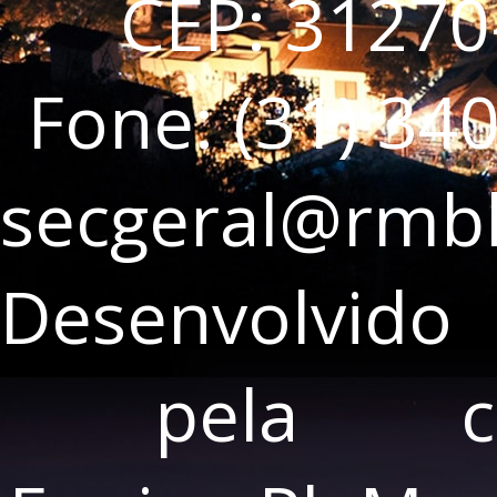
CEP: 31270
Fone: (31) 34
secgeral@rmbh
Desenvolvido
pela