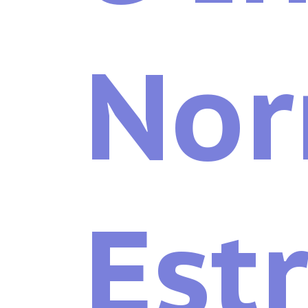
Nor
Est